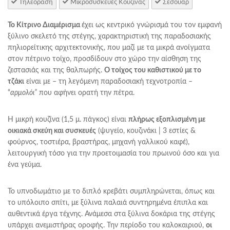
Τηλεόραση
Μικροσυσκευές Κουζίνας
Σεσουάρ
Το Κίτρινο Διαμέρισμα
έχει ως κεντρικό γνώρισμά του τον εμφανή
ξύλινο σκελετό της στέγης, χαρακτηριστική της παραδοσιακής
πηλιορείτικης αρχιτεκτονικής, που μαζί με τα μικρά ανοίγματα
στον πέτρινο τοίχο, προσδίδουν στο χώρο την αίσθηση της
ζεστασιάς και της θαλπωρής.
Ο τοίχος του καθιστικού με το
τζάκι
είναι με – τη λεγόμενη παραδοσιακή τεχνοτροπία –
“
αρμολόι”
που αφήνει ορατή την πέτρα.
Η μικρή κουζίνα (1,5 μ. πάγκος) είναι
πλήρως εξοπλισμένη με
οικιακά σκεύη και συσκευές
(ψυγείο, κουζινάκι | 3 εστίες &
φούρνος, τοστιέρα, βραστήρας, μηχανή γαλλικού καφέ),
λειτουργική τόσο για την προετοιμασία του πρωινού όσο και για
ένα γεύμα.
Το υπνοδωμάτιο με το διπλό κρεβάτι συμπληρώνεται, όπως και
το υπόλοιπο σπίτι, με ξύλινα παλαιά συντηρημένα έπιπλα και
αυθεντικά έργα τέχνης. Ανάμεσα στα ξύλινα δοκάρια της στέγης
υπάρχει ανεμιστήρας οροφής. Την περίοδο του καλοκαιριού,
οι