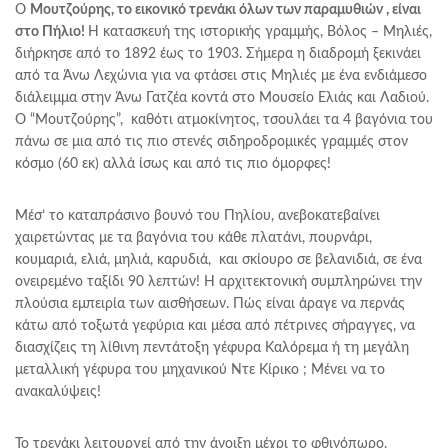
Ο
Μουτζούρης, το εικονικό τρενάκι όλων των παραμυθιών , είναι
στο Πήλιο!
Η κατασκευή της ιστορικής γραμμής, Βόλος – Μηλιές,
διήρκησε από το 1892 έως το 1903. Σήμερα η διαδρομή ξεκινάει
από τα Άνω Λεχώνια για να φτάσει στις Μηλιές με ένα ενδιάμεσο
διάλειμμα στην Άνω Γατζέα κοντά στο Μουσείο Ελιάς και Λαδιού.
Ο “Μουτζούρης”, καθότι ατμοκίνητος, τσουλάει τα 4 βαγόνια του
πάνω σε μια από τις πιο στενές σιδηροδρομικές γραμμές στον
κόσμο (60 εκ) αλλά ίσως και από τις πιο όμορφες!
Μέσ’ το καταπράσινο βουνό του Πηλίου, ανεβοκατεβαίνει
χαιρετώντας με τα βαγόνια του κάθε πλατάνι, πουρνάρι,
κουμαριά, ελιά, μηλιά, καρυδιά, και σκίουρο σε βελανιδιά, σε ένα
ονειρεμένο ταξίδι 90 λεπτών! Η αρχιτεκτονική συμπληρώνει την
πλούσια εμπειρία των αισθήσεων. Πώς είναι άραγε να περνάς
κάτω από τοξωτά γεφύρια και μέσα από πέτρινες σήραγγες, να
διασχίζεις τη λίθινη πεντάτοξη γέφυρα Καλόρεμα ή τη μεγάλη
μεταλλική γέφυρα του μηχανικού Ντε Κίρικο ; Μένει να το
ανακαλύψεις!
Το τρενάκι λειτουργεί από την άνοιξη μέχρι το φθινόπωρο.