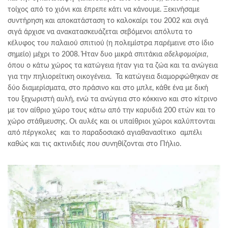
τοίχος από το χιόνι και έπρεπε κάτι να κάνουμε. Ξεκινήσαμε
συντήρηση και αποκατάσταση το καλοκαίρι του 2002 και σιγά
σιγά άρχισε να ανακατασκευάζεται σεβόμενοι απόλυτα το
κέλυφος του παλαιού σπιτιού (η πολεμίστρα παρέμεινε στο ίδιο
σημείο) μέχρι το 2008. Ήταν δυο μικρά σπιτάκια
αδελφομοίρια
,
όπου ο κάτω χώρος τα κατώγεια ήταν για τα ζώα και τα ανώγεια
για την πηλιορείτικη οικογένεια. Τα κατώγεια διαμορφώθηκαν σε
δύο διαμερίσματα, στο πράσινο και στο μπλε, κάθε ένα με δική
του ξεχωριστή αυλή, ενώ τα ανώγεια στο κόκκινο και στο κίτρινο
με τον αίθριο χώρο τους κάτω από την καρυδιά 200 ετών και το
χώρο στάθμευσης. Οι αυλές και οι υπαίθριοι χώροι καλύπτονται
από πέργκολες και το παραδοσιακό αγιαθανασίτικο αμπέλι
καθώς και τις ακτινιδιές που συνηθίζονται στο Πήλιο.