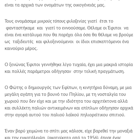
είναι τα αρχικά των ονομάτων της οικογένειάς μας.
Τους ονομάσαμε
μικρούς τόπους φιλοξενίας
γιατί έτσι το
φανταστήκαμε και γιατί το εννοούσαμε. Θέλαμε οι Έφιποι να
είναι ένα κατάλυμα που θα παρέχει όλα όσα θα θέλαμε να βρούμε
ως ταξιδευτές και φιλοξενούμενοι οι ίδιοι επισκεπτόμενοι ένα
καινούριο μέρος.
Ο ξενώνας Έφιποι γεννήθηκε λίγο τυχαία, έχει μια μακριά ιστορία
και πολλές παράμετροι οδήγησαν στην τελική πραγμάτωση.
Ο Φώτης ο δημιουργός των Εφίπων, η κινητήρια δύναμη, με μια
μεγάλη αγάπη για το βουνό του Πηλίου, με τη νοσταλγία του
χωριού που δεν είχε και με την ιδιότητα του αρχιτέκτονα αλλά
και συλλέκτη παλιών αντικειμένων και επίπλων οδήγησαν αρχικά
στην αγορά αυτού του παλιού λαϊκού πηλιορείτικου σπιτιού.
Έναν βαρύ χειμώνα το σπίτι μας κάλεσε, είχε βαρεθεί την μοναξιά
και την εγκατάλειψη (ακατοίκητο από το 1956), έπεσε ένας